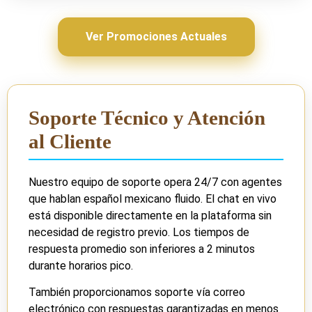
Ver Promociones Actuales
Soporte Técnico y Atención
al Cliente
Nuestro equipo de soporte opera 24/7 con agentes
que hablan español mexicano fluido. El chat en vivo
está disponible directamente en la plataforma sin
necesidad de registro previo. Los tiempos de
respuesta promedio son inferiores a 2 minutos
durante horarios pico.
También proporcionamos soporte vía correo
electrónico con respuestas garantizadas en menos