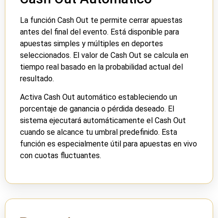
La función Cash Out te permite cerrar apuestas
antes del final del evento. Está disponible para
apuestas simples y múltiples en deportes
seleccionados. El valor de Cash Out se calcula en
tiempo real basado en la probabilidad actual del
resultado.
Activa Cash Out automático estableciendo un
porcentaje de ganancia o pérdida deseado. El
sistema ejecutará automáticamente el Cash Out
cuando se alcance tu umbral predefinido. Esta
función es especialmente útil para apuestas en vivo
con cuotas fluctuantes.