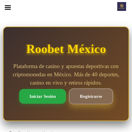
Roobet México
Plataforma de casino y apuestas deportivas con
criptomonedas en México. Más de 40 deportes,
casino en vivo y retiros rápidos.
Iniciar Sesión
Registrarse