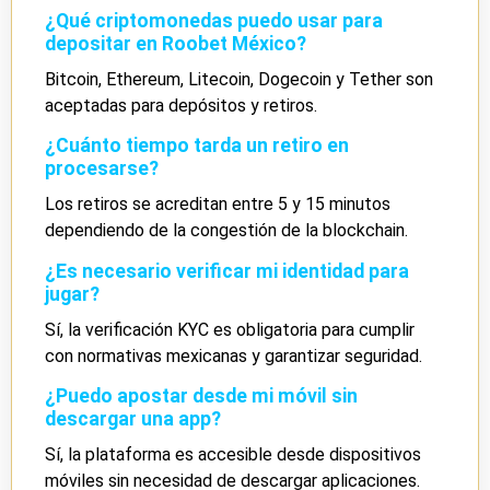
¿Qué criptomonedas puedo usar para
depositar en Roobet México?
Bitcoin, Ethereum, Litecoin, Dogecoin y Tether son
aceptadas para depósitos y retiros.
¿Cuánto tiempo tarda un retiro en
procesarse?
Los retiros se acreditan entre 5 y 15 minutos
dependiendo de la congestión de la blockchain.
¿Es necesario verificar mi identidad para
jugar?
Sí, la verificación KYC es obligatoria para cumplir
con normativas mexicanas y garantizar seguridad.
¿Puedo apostar desde mi móvil sin
descargar una app?
Sí, la plataforma es accesible desde dispositivos
móviles sin necesidad de descargar aplicaciones.