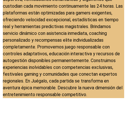
custodian cada movimiento continuamente las 24 horas. Las
plataformas están optimizadas para gamers exigentes,
ofreciendo velocidad excepcional, estadísticas en tiempo
real y herramientas predictivas magistrales. Brindamos
servicio dinámico con asistencia inmediata, coaching
personalizado y recompensas elite individualizadas
completamente. Promovemos juego responsable con
controles adaptativos, educación interactiva y recursos de
autogestión disponibles permanentemente. Construimos
experiencias inolvidables con competencias exclusivas,
festivales gaming y comunidades que conectan expertos
regionales. En Juégalo, cada partida se transforma en
aventura épica memorable. Descubre la nueva dimensión del
entretenimiento responsable competitivo.