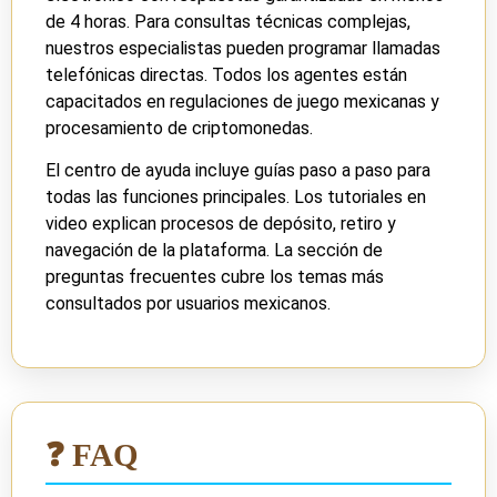
de 4 horas. Para consultas técnicas complejas,
nuestros especialistas pueden programar llamadas
telefónicas directas. Todos los agentes están
capacitados en regulaciones de juego mexicanas y
procesamiento de criptomonedas.
El centro de ayuda incluye guías paso a paso para
todas las funciones principales. Los tutoriales en
video explican procesos de depósito, retiro y
navegación de la plataforma. La sección de
preguntas frecuentes cubre los temas más
consultados por usuarios mexicanos.
❓ FAQ